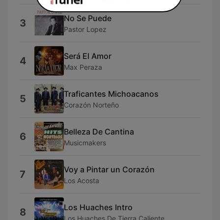
No Se Puede
3
Pastor Lopez
Será El Amor
4
Max Peraza
Traficantes Michoacanos
5
Corazón Norteño
Belleza De Cantina
6
Musicmakers
Voy a Pintar un Corazón
7
Los Acosta
Los Huaches Intro
8
Los Huaches De Tierra Caliente