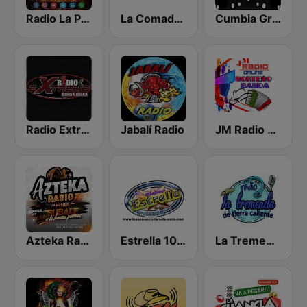
Radio La Poderosa De Gro
La Comadre 101.7
Cumbia Gruperas exitos inmortales Radio
Radio Extremo Guila Oaxaca
Jabalí Radio
JM Radio Norteño Banda
Azteka Radio
Estrella 100 Cumbia Sonidera
La Tremenda de Tierra Caliente