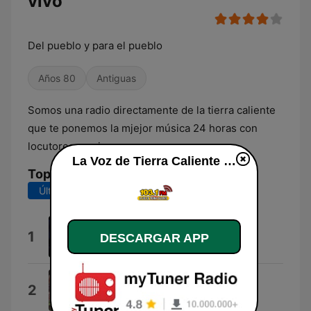
vivo
Del pueblo y para el pueblo
Años 80
Antiguas
Somos una radio directamente de la tierra caliente
que te ponemos la mjejor música 24 horas con
locutores en vivo
La Voz de Tierra Caliente en vivo
Top Canciones
Últimos 7 días
Últimos 30 días
Talento de Televísión
1
DESCARGAR APP
Fonseca & Willie Colón
La Diferencia
2
Vicente Fernández