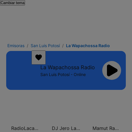
Cambiar tema
Emisoras
San Luis Potosí
La Wapachossa Radio
La Wapachossa Radio
San Luis Potosí - Online
RadioLacawamera.com
DJ Jero La Radio
Mamut Radio