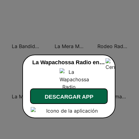
La Bandida del Norte
La Mera Mera de Matehuala
Rodeo Radio
La Wapachossa Radio en vivo
La Más Norteñita
Las Mas Picuda de Matehuala
La Indomable SLP
DESCARGAR APP