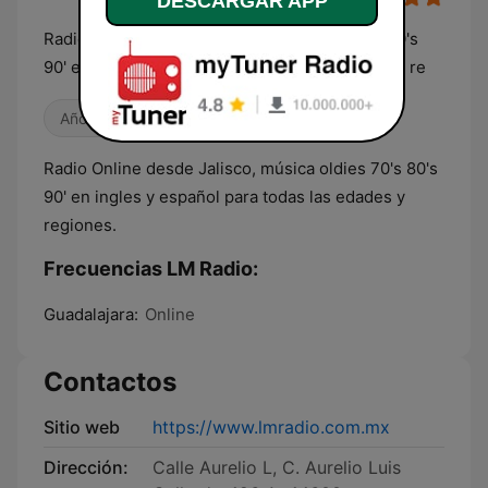
DESCARGAR APP
Radiodifusora de Jalisco, música oldies 70's 80's
90' en ingles y español para todas las edades y re
Años 80
Antiguas
Años 90
Radio Online desde Jalisco, música oldies 70's 80's
90' en ingles y español para todas las edades y
regiones.
Frecuencias LM Radio:
Guadalajara:
Online
Contactos
Sitio web
https://www.lmradio.com.mx
Dirección:
Calle Aurelio L, C. Aurelio Luis