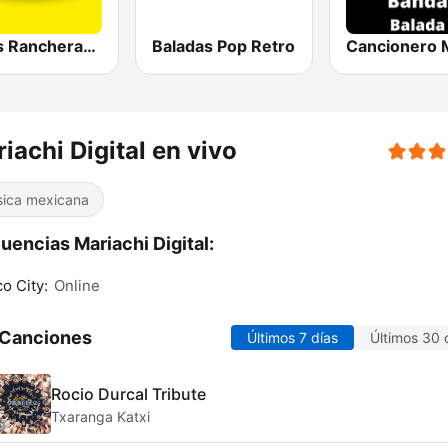
Puras Rancheras Radio
Baladas Pop Retro
iachi Digital en vivo
ica mexicana
uencias Mariachi Digital:
o City:
Online
 Canciones
Últimos 7 días
Últimos 30 
Rocio Durcal Tribute
Txaranga Katxi