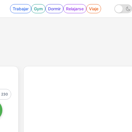
Trabajar
Gym
Dormir
Relajarse
Viaje
230