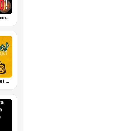
Qué Viva México Radio
Oldies Internet Radio