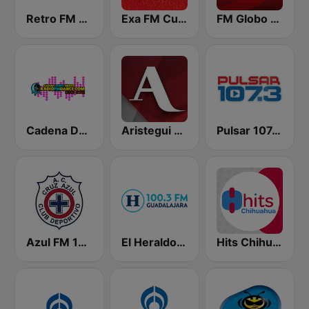
Retro FM 103.1
Exa FM Culiacán
FM Globo 99.3
Cadena Dance México
Aristegui Noticias
Pulsar 107.3 FM
Azul FM 103.9
El Heraldo - Guadalajara
Hits Chihuahua