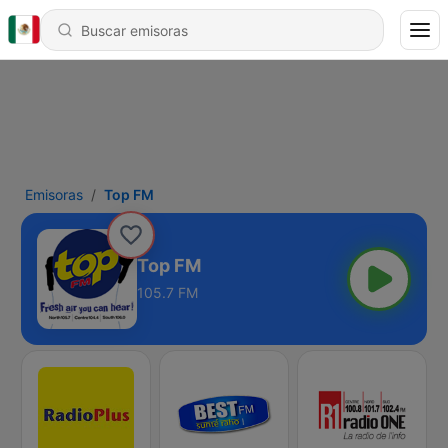
Emisoras
Top FM
Top FM
105.7 FM