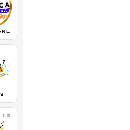
Radio Clasico Nicaragua
ni