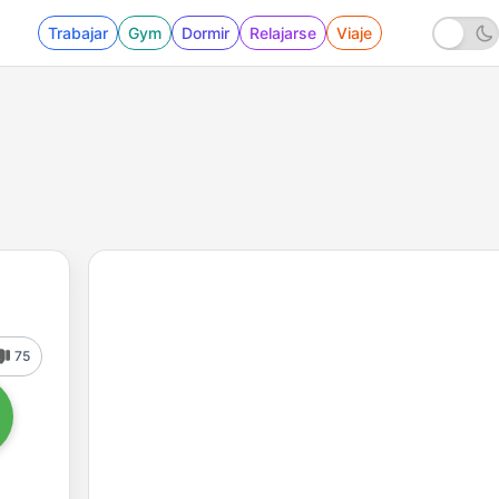
Trabajar
Gym
Dormir
Relajarse
Viaje
75