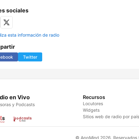
s sociales
liza esta información de radio
artir
cebook
Twitter
dio en Vivo
Recursos
Locutores
soras y Podcasts
Widgets
Sitios web de radio por paí
© AppMind 2026. Reservados t