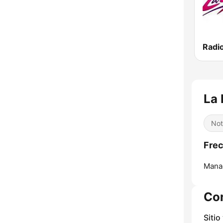
Radi
La 
Not
Frec
Mana
Co
Sitio