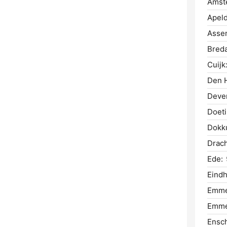
Amst
Apeld
Asse
Breda
Cuijk
Den H
Deven
Doet
Dokk
Drach
Ede:
Eind
Emme
Emme
Ensc