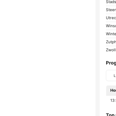
Stads
Steen
Utrec
Wins
Winte
Zutp
Zwoll
Pro
L
Ho
13:
Top