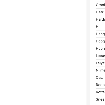
Gron
Haar
Hard
Helm
Heng
Hoog
Hoor
Leeu
Lelys
Nijm
Oss:
Roos
Rotte
Snee