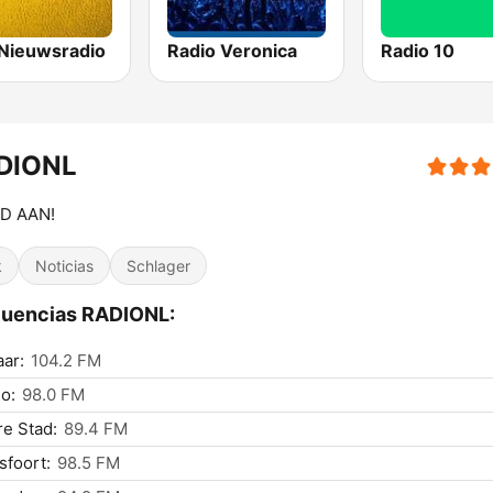
Nieuwsradio
Radio Veronica
Radio 10
DIONL
JD AAN!
k
Noticias
Schlager
cuencias RADIONL:
ar:
104.2 FM
o:
98.0 FM
e Stad:
89.4 FM
foort:
98.5 FM