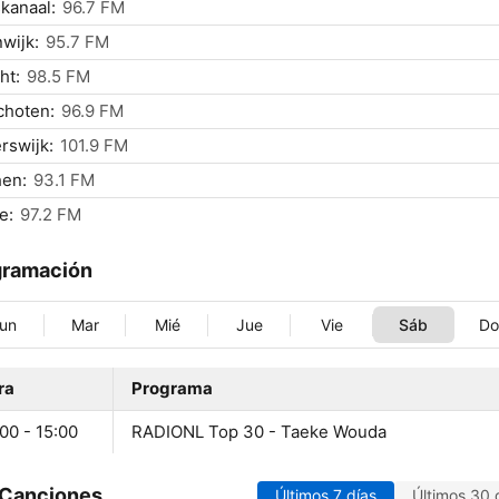
kanaal:
96.7 FM
wijk:
95.7 FM
ht:
98.5 FM
choten:
96.9 FM
rswijk:
101.9 FM
hen:
93.1 FM
e:
97.2 FM
gramación
un
Mar
Mié
Jue
Vie
Sáb
D
ra
Programa
00 - 15:00
RADIONL Top 30 - Taeke Wouda
 Canciones
Últimos 7 días
Últimos 30 