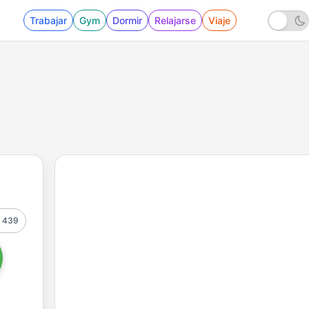
Trabajar
Gym
Dormir
Relajarse
Viaje
439