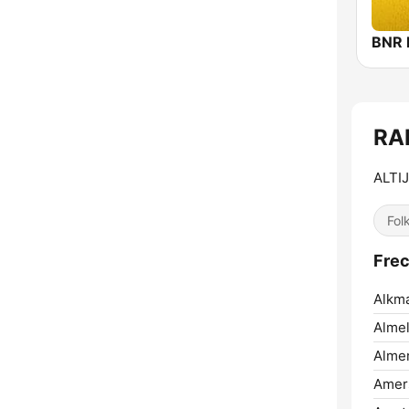
BNR 
RA
ALTI
Fol
Fre
Alkma
Almel
Almer
Amers