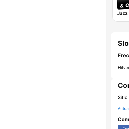
Sl
Frec
Hilve
Co
Sitio
Actua
Comp
Fa