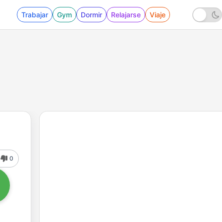
Trabajar
Gym
Dormir
Relajarse
Viaje
0