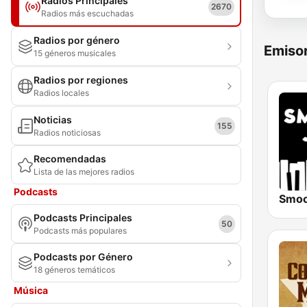
Radios Principales
2670
Radios más escuchadas
Radios por género
Emisor
15 géneros musicales
Radios por regiones
Radios locales
Noticias
155
Radios noticiosas
Recomendadas
Lista de las mejores radios
Podcasts
Podcasts Principales
50
Podcasts más populares
Podcasts por Género
18 géneros temáticos
Música