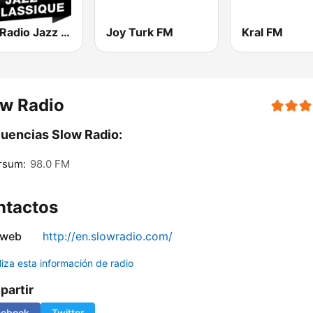
Jazz Radio Jazz & Classique
Joy Turk FM
Kral FM
ow Radio
uencias Slow Radio:
rsum:
98.0 FM
ntactos
 web
http://en.slowradio.com/
liza esta información de radio
artir
cebook
Twitter