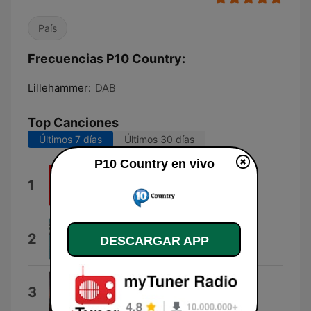
País
Frecuencias P10 Country:
Lillehammer:
DAB
Top Canciones
Últimos 7 días
Últimos 30 días
P10 Country en vivo
6 Months Later
1
Shamtrax
Effortlessly Epic
2
DESCARGAR APP
Scorched Score
Desert Dreams
3
Brand X Music