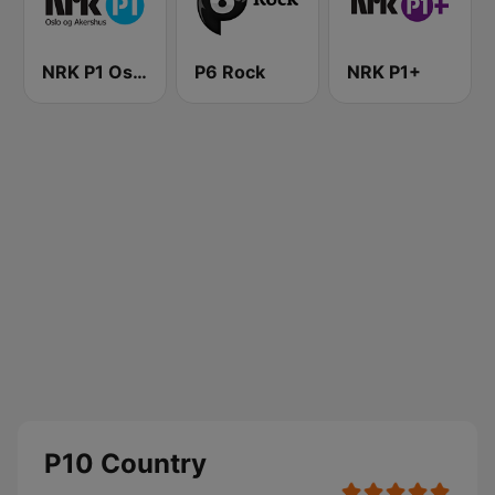
NRK P1 Oslo og Akershus
P6 Rock
NRK P1+
P10 Country