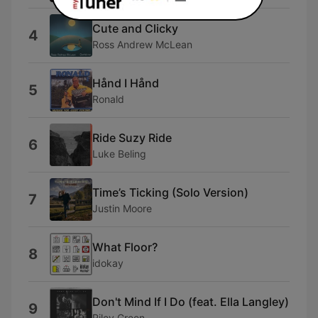
Cute and Clicky
4
Ross Andrew McLean
Hånd I Hånd
5
Ronald
Ride Suzy Ride
6
Luke Beling
Time’s Ticking (Solo Version)
7
Justin Moore
What Floor?
8
idokay
Don't Mind If I Do (feat. Ella Langley)
9
Riley Green