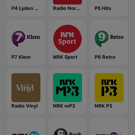
P4 Lyden av Norge
Radio Norge
P5 Hits
P7 Klem
NRK Sport
P9 Retro
Radio Vinyl
NRK mP3
NRK P3