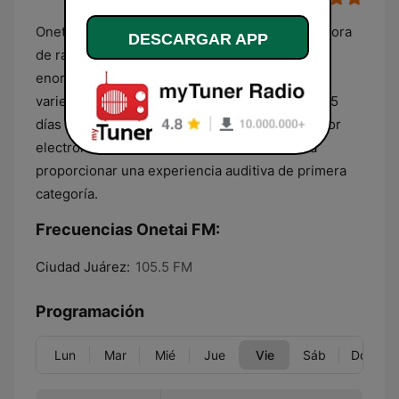
Onetai Media Network (Onetai FM) es una emisora
DESCARGAR APP
de radio de Taiwan Media Music Group, que se
enorgullece de llevar a sus oyentes una amplia
variedad de música las 24 horas del día, los 365
días del año. Desde pop hasta rock, pasando por
electrónica y más allá, Onetai FM se dedica a
proporcionar una experiencia auditiva de primera
categoría.
Frecuencias Onetai FM:
Ciudad Juárez:
105.5 FM
Programación
Lun
Mar
Mié
Jue
Vie
Sáb
Dom