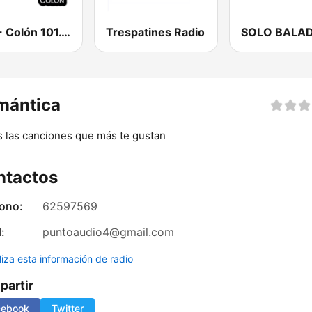
CPR - Colón 101.1 FM
Trespatines Radio
SOLO BALA
mántica
 las canciones que más te gustan
ntactos
fono:
62597569
:
puntoaudio4@gmail.com
liza esta información de radio
artir
cebook
Twitter