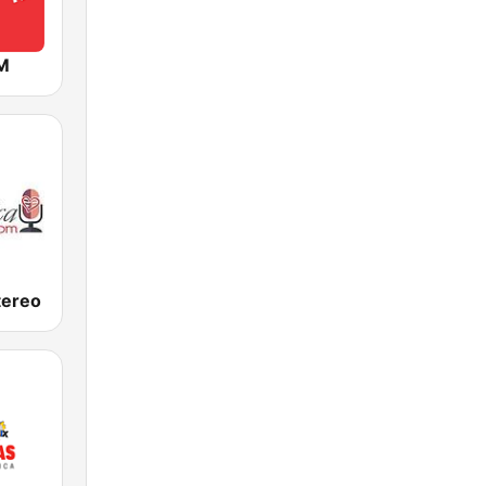
M
tereo