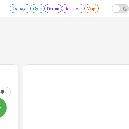
Trabajar
Gym
Dormir
Relajarse
Viaje
0