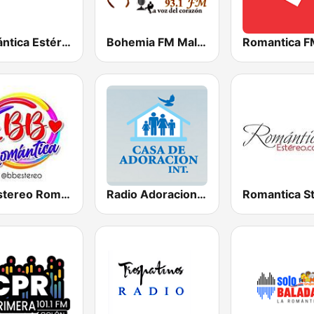
Romántica Estéreo
Bohemia FM Mallorca
Romantica F
BB Estereo Romantica
Radio Adoracion Int.
Romantica S