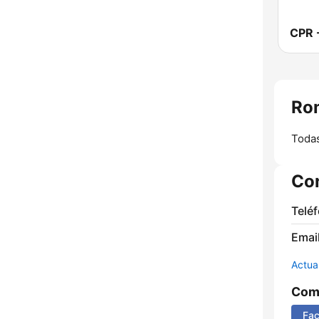
Ro
Todas
Co
Telé
Email
Actua
Comp
Fa