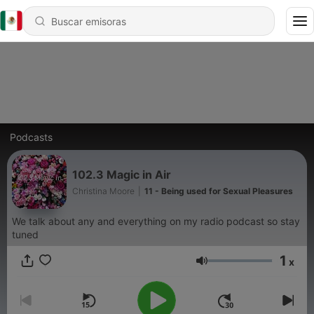
Podcasts
102.3 Magic in Air
Christina Moore
|
11 - Being used for Sexual Pleasures
We talk about any and everything on my radio podcast so stay
tuned
1
x
Volumen