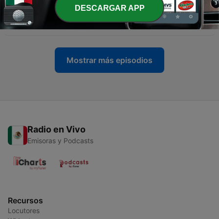
-
88
46 Rosarios a la Virgen de Guadalupe | Día 42 | 08
DESCARGAR APP
de diciembre 2025 | Misterios Gozosos
08 dic. 2025
Mostrar más episodios
Radio en Vivo
Emisoras y Podcasts
Recursos
Locutores