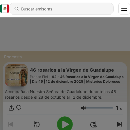
Podcasts
46 rosarios a la Virgen de Guadalupe
Prensa Fiel
|
92 - 46 Rosarios a la Virgen de Guadalupe
| Día 46 | 12 de diciembre 2025 | Misterios Dolorosos
Acompaña a Nuestra Señora de Guadalupe durante los 46
rosarios desde el 28 de octubre al 12 de diciembre.
1
x
Volumen