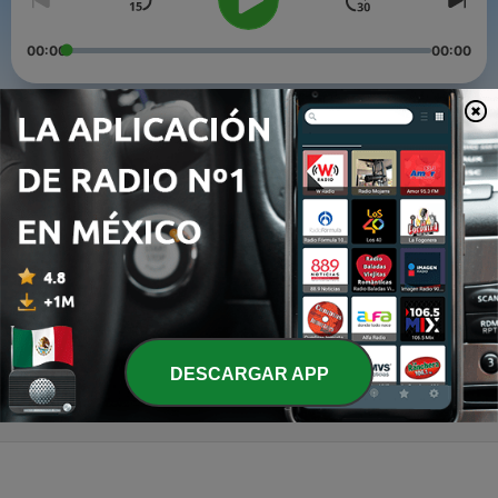
00:00
00:00
Episodios
-
3
Predicación 19 de Julio | Pastor Carlos Pérez
19 jul. 2020
-
2
Mensaje de celebración Domingo 12 de Julio
12 jul. 2020
-
1
Mensaje de Celebración 28 de Junio
27 jun. 2020
DESCARGAR APP