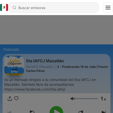
Podcasts
5ta IAFCJ Mazatlán
5ta IAFCJ Mazatlán
|
3 - Predicación 19 de Julio | Pastor
Carlos Pérez
Es un mensaje dirigido a la comunidad del 5ta IAFCJ en
Mazatlán. Sientete libre de acompañarnos
https://www.facebook.com/5ta.Iafcj/
1
x
Volumen