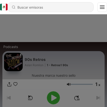
Podcasts
90s Retros
Aslan Romlion
|
1 - Retros1 90s
Nuestra marca nuestro sello
1
x
Volumen