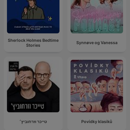
Sherlock Holmes Bedtime
Synnøve og Vanessa
Stories
טייכר וזרחוביץ׳
Povídky klasiků