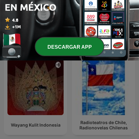
Audiolibros y relatos
Fresh Air
Más podcasts internacionales de Arte
DESCARGAR APP
Radioteatros de Chile,
Wayang Kulit Indonesia
Radionovelas Chilenas