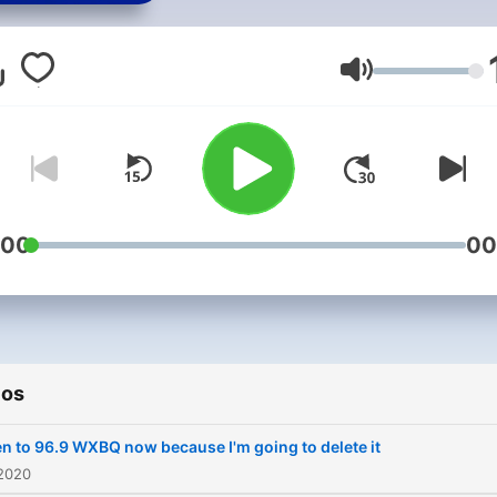
Volumen
:00
00
ios
en to 96.9 WXBQ now because I'm going to delete it
 2020