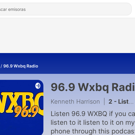
96.9 Wxbq Radio
96.9 Wxbq Rad
Kenneth Harrison
|
2 - Listen to 96.9 WXBQ now because I'm going to delete it
Listen 96.9 WXBQ if you ca
listen to it listen to it on my
phone through this podcas