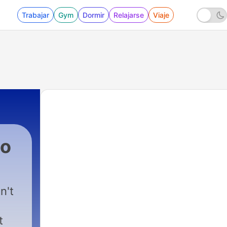
Trabajar
Gym
Dormir
Relajarse
Viaje
io
n't
t