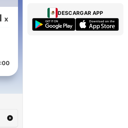
DESCARGAR APP
1
x
:00