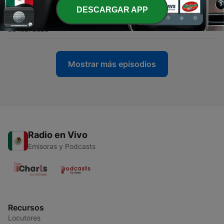
DESCARGAR APP
-
68
#62 - Les couples mythiques ca fuse à gogo...
23 feb. 2026
Mostrar más episodios
Radio en Vivo
Emisoras y Podcasts
Recursos
Locutores