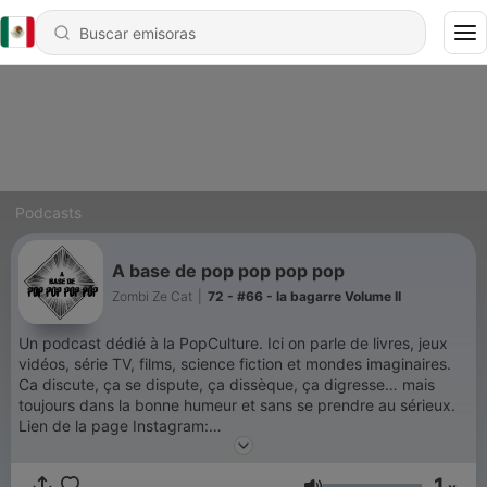
Podcasts
A base de pop pop pop pop
Zombi Ze Cat
|
72 - #66 - la bagarre Volume II
Un podcast dédié à la PopCulture. Ici on parle de livres, jeux
vidéos, série TV, films, science fiction et mondes imaginaires.
Ca discute, ça se dispute, ça dissèque, ça digresse… mais
toujours dans la bonne humeur et sans se prendre au sérieux.
Lien de la page Instagram:
https://www.instagram.com/abasedepppp/ Lien de la page
Bluesky: https://bsky.app/profile/abasedepppp.bsky.social
1