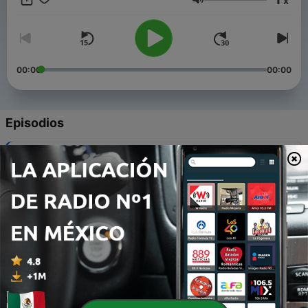
x
Adresse mail : abasedepppp@gmail.com Lien de la page X:
Volumen
https://x.com/abasedepppp
00:00
00:00
Episodios
-
72
#66 - la bagarre Volume II
23 jun. 2026
-
71
#65 - C'est le moment de faire revenir la piraterie
17 mayo 2026
-
70
#64 - L'univers et les dragons c'est fou
21 abr. 2026
-
69
#63 - La peur animé par Mini Kaiju
30 mar. 2026