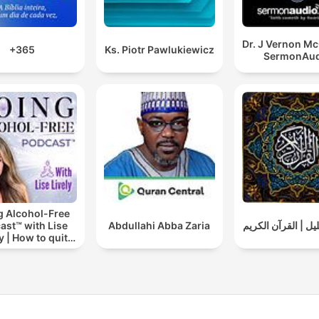
Dr. J Vernon M
+365
Ks. Piotr Pawlukiewicz
SermonAud
g Alcohol-Free
ast™ with Lise
Abdullahi Abba Zaria
يل | القرآن الكريم
y | How to quit
nking alcohol