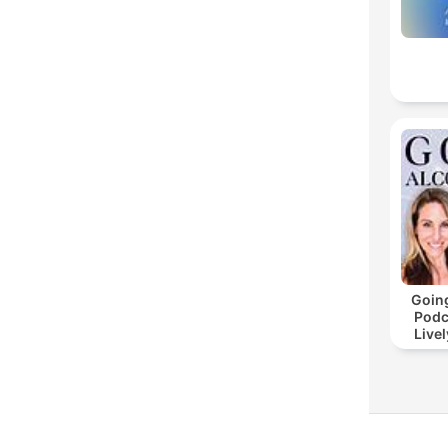
Goin
Podc
Livel
dri