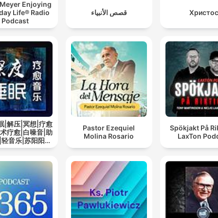
 Meyer Enjoying
day Life® Radio
قصص الأنبياء
Христо
Podcast
眠|解压|冥想|疗愈
Pastor Ezequiel
Spökjakt På Rik
艺术疗愈|白噪音|助
Molina Rosario
LaxTon Pod
|轻音乐|苏阳阳频
道