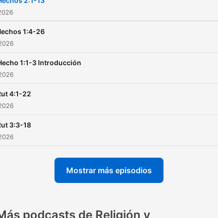
Hechos 2:1-13
¡incluyendo los muchos
2026
recursos impresos gratuito
echos 1:4-26
que ponemos a tu disposic
 2026
Hecho 1:1-3 Introducción
 2026
Rut 4:1-22
 2026
Rut 3:3-18
 2026
Mostrar más episodios
Más podcasts de Religión y