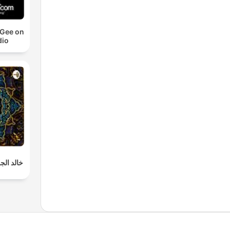
cGee on
io
خالد الجل