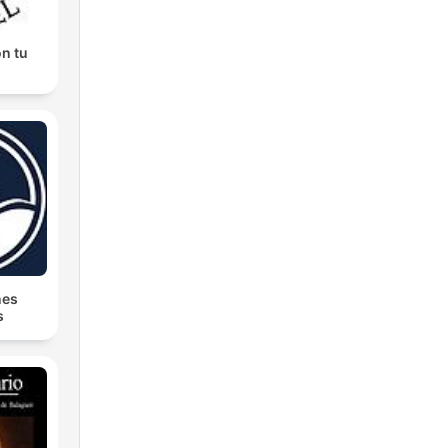
n tu
nes
s