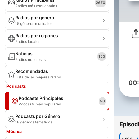
2670
Radios más escuchadas
Radios por género
15 géneros musicales
Radios por regiones
Radios locales
Noticias
155
Radios noticiosas
Recomendadas
Lista de las mejores radios
00
Podcasts
Podcasts Principales
50
Podcasts más populares
Podcasts por Género
18 géneros temáticos
Episod
Música