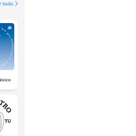
r todo
éxico