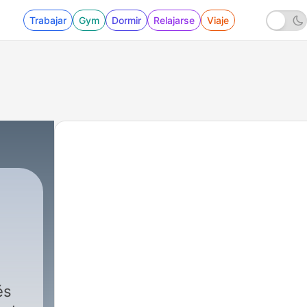
Trabajar
Gym
Dormir
Relajarse
Viaje
és