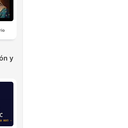
rio
ón y