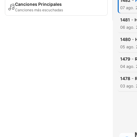
-
1482
Canciones Principales
07 ago. 
Canciones más escuchadas
-
1481
H
06 ago.
-
1480
05 ago.
-
1479
04 ago.
-
1478
03 ago.