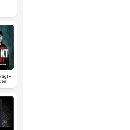
с
tigt –
den