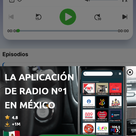
x
los EE. UU.
Volumen
00:00
00:00
Episodios
-
15
Juan (Lamina 2) Que es AA?
11 jul. 2022
-
14
¿Por qué estamos aquí? (Jesús )
30 mayo 2022
-
13
Trabajando con otros (Ricardo)
19 feb. 2021
-
12
Dependencia de un poder superior (Javier H)
01 feb. 2021