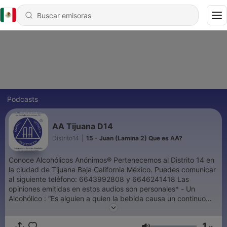
Podcasts
AA Tijuana D14
Distrito14
|
15 - Juan (Lamina 2) Que es AA?
Conoce Alcohólicos Anónimos® Pertenecemos al Distrito 14 en
la ciudad de Tijuana Baja California México. Puedes comunicar
al siguiente teléfono: 6643992808 y 6646241418 Las
opiniones emitidas en estos audios son personales* - Un
Alcohólico : “Es alguien a quien la bebida causa un continuo
problema en cualquier aspecto de su vida”. Dra. Marty Mann,
psiquiatra, fundadora del Consejo Nacional de Alcoholismo de
1