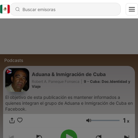
Podcasts
Aduana & Inmigración de Cuba
Robert A. Paneque Fonseca
|
9 - Cuba: Doc.Identidad y
Viaje
El objetivo de esta publicación es mantener informados a
quienes integran el grupo de Aduana e Inmigración de Cuba en
Facebook.
1
x
Volumen