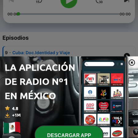
00:00
00:00
Episodios
-
9
Cuba: Doc.Identidad y Viaje
10 oct. 2017
-
8
Cuba: Pasaporte Prórroga
10 oct. 2017
-
7
Cuba: Pasaporte Renovación
09 oct. 2017
-
6
Cuba: Inscripción Consular
09 oct. 2017
-
5
Cuba: Repatriados y Contenedores
DESCARGAR APP