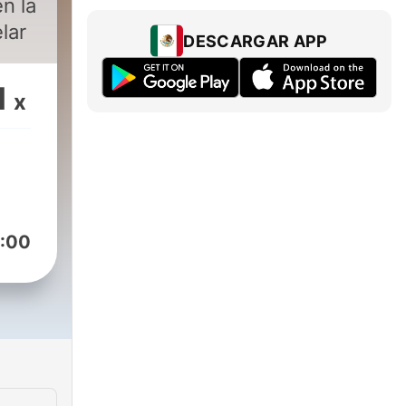
n la
lar
DESCARGAR APP
1
x
:00