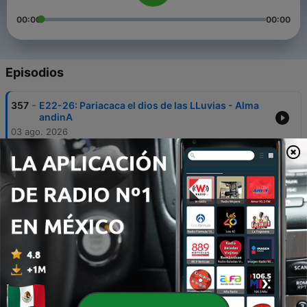
00:00
00:00
Episodios
-
357
E22-26: Pariacaca el dios de las LLuvias - Alma
andinA
03 ago. 2026
-
356
E21-26: El Mito de WA-KON y los WILKAS - Alma
andinA.
27 jul. 2026
-
355
E20-26: El Oraculo de Pachacamac y su Vinculo
con el Inca Tupa Yupanqui
22 jul. 2026
-
354
E19-26: Las 5 Edades del mundo andino - Alma
andinA
14 jul. 2026