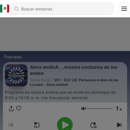
Podcasts
Alma andinA ...música exclusiva de los
andes
Gilmar Borja
|
357 - E22-26: Pariacaca el dios de las
LLuvias - Alma andinA
Programa de música andina que se emite los domingos de
9:00 a 10:00 a. m. con frecuencia: semanal.
1
x
Volumen