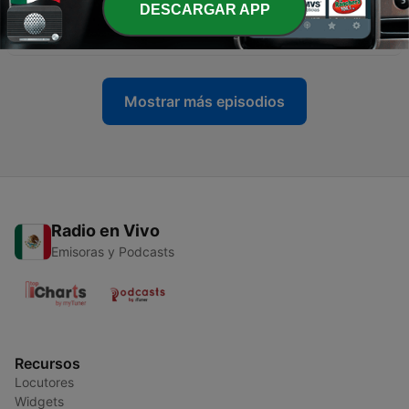
DESCARGAR APP
-
353
E18-26: La Historia de los YAROS - Alma Andina
07 jul. 2026
Mostrar más episodios
Radio en Vivo
Emisoras y Podcasts
Recursos
Locutores
Widgets