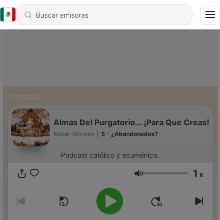
Podcasts
Almas Del Purgatorio... ¡Para Que Creas!
Mabel Morales
|
5 - ¿Abandonados?
Podcast católico y ecuménico.
1
x
Volumen