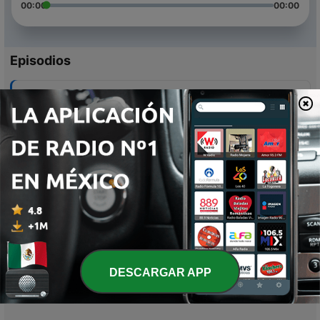
00:00
00:00
Episodios
-
5
¿Abandonados?
08 nov. 2023
-
4
De pro-abortista a pro-vida
07 ago. 2021
-
3
Meditación vs. Rezos
11 abr. 2021
-
2
Vativisión: el "Netflix"católico
10 abr. 2021
DESCARGAR APP
-
1
Almas Del Purgatorio... ¡Para Que Creas! (Trailer)
10 jun. 2020