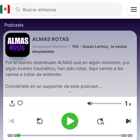
Podcasts
ALMAS ROTAS
Guadalupe Martinez
|
192 - Susan Lorincz_ la vecina
despiadada
Por el mundo deambulan ALMAS que en algún momento, por
algún evento traumático, han sido rotas. Aquí vamos a las
vamos a tratar de entender.
Conviértete en un supporter de este podcast:
https://www.spreaker.com/podcast/almas-rotas-
-5914001/support
.
1
x
Volumen
00:00
00:00