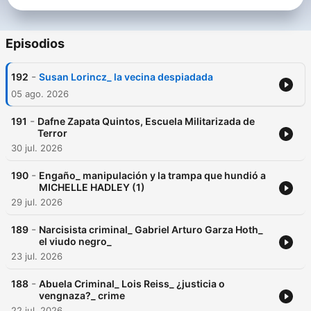
Episodios
-
192
Susan Lorincz_ la vecina despiadada
05 ago. 2026
-
191
Dafne Zapata Quintos, Escuela Militarizada de
Terror
30 jul. 2026
-
190
Engaño_ manipulación y la trampa que hundió a
MICHELLE HADLEY (1)
29 jul. 2026
-
189
Narcisista criminal_ Gabriel Arturo Garza Hoth_
el viudo negro_
23 jul. 2026
-
188
Abuela Criminal_ Lois Reiss_ ¿justicia o
vengnaza?_ crime
22 jul. 2026