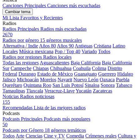
Canciones Principales
Canciones más escuchadas
Cambiar tema
Mi Lista
Favoritos y Recientes
Radios
Radios Principales
Radios más escuchadas
2670
Radios por género
15 géneros musicales
Alternativa / Indie
Años 80
Años 90
Antiguas
Cristiana
Latino
Locales
Música mexicana
Pop / Top 40
Variado
Todos
Radios por regiones
Radios locales
Todas las regiones
Aguascalientes
Baja California
Baja California
Sur
Campeche
Chiapas
Chihuahua
Coahuila
Colima
Distrito
Federal
Durango
Estado de México
Guanajuato
Guerrero
Hidalgo
Jalisco
Michoacán
Morelos
Nayarit
Nuevo León
Oaxaca
Puebla
Querétaro
Quintana Roo
San Luis Potosí
Sinaloa
Sonora
Tabasco
Tamaulipas
Tlaxcala
Veracruz-Llave
Yucatán
Zacatecas
Noticias
Radios noticiosas
155
Recomendadas
Lista de las mejores radios
Podcasts
Podcasts Principales
Podcasts más populares
50
Podcasts por Género
18 géneros temáticos
Todos
Arte
Ciencias
Cine y TV
Comedia
Crímenes reales
Cultura y