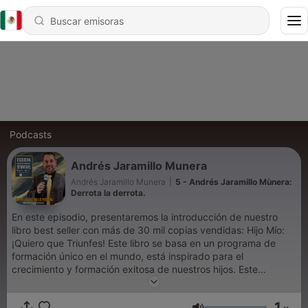
Podcasts
Andrés Jaramillo Munera
Andrés Jaramillo Munera
|
5 - Andrés Jaramillo Mùnera:
Derrota la derrota.
En este episodio, presentaremos la introducción de nuestro
libro best seller con más de 30 mil copias vendidas: Hijo Mío:
¡Quiero que Triunfes! Este libro se basa en un programa de
formación único en el mundo, está inspirado para el
crecimiento y formación exitosa de nuestros hijos. Este
podcast será publicado todos los miércoles y conducido por
Andrés Jaramillo Múnera, uno de los mejores motivadores de
1