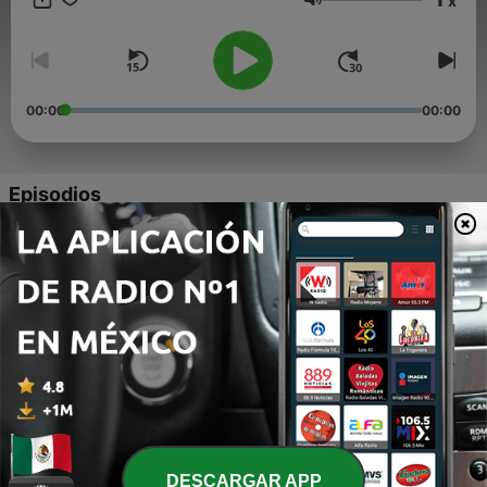
x
Colombia. Instructor empresarial experto en desarrollo
Volumen
organizacional, alta gerencia, recursos humanos, servicio al
cliente, ventas efectivas, clima laboral y felicidad en el trabajo.
00:00
00:00
Episodios
-
5
Andrés Jaramillo Mùnera: Derrota la derrota.
19 abr. 2020
-
4
Andrés Jaramillo Mùnera: OPTIMISMO EN TIEMPOS
DE CRISIS
04 abr. 2020
-
3
Andrés Jaramillo Munera: El positivo impacto de
activar la potencia de la mente creadora.
20 mar. 2020
DESCARGAR APP
-
2
Andrés Jaramillo Munera : La Fuerza del Éxito