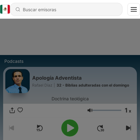
Podcasts
Apología Adventista
Rafael Díaz
|
32 - Biblias adulteradas con el domingo
Doctrina teológica
1
x
Volumen