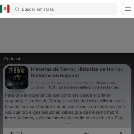
Podcasts
Historias de Terror, Historias de Horror,
Historias en Espanol
Historias de Terror, Historias de Horror, Historias en
Espanol
|
730 - En la sierra hallaron una secta que
nunca se disolvió
Para que la experiencia sea completa desde el primer
segundo, Historias de Terror, Historias de Horror, Historias en
Español colocan todos los anuncios al inicio de cada episodio.
Así, cuando eliges escuchar, sabes que después no habrá
interrupciones, solo una inmersión continua en el miedo. Este
gesto sostiene el proyecto y protege algo sagrado: ese
momento en el que te quedas a solas con tu respiración, con