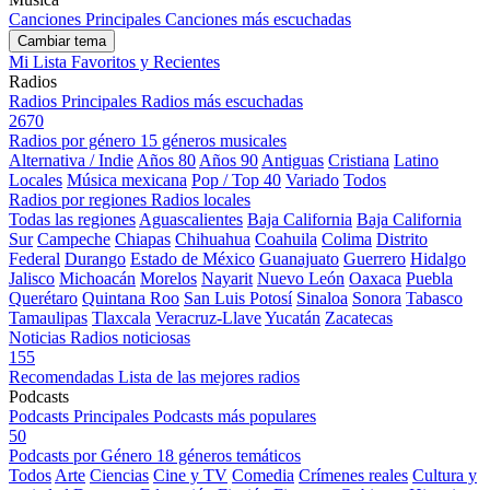
Canciones Principales
Canciones más escuchadas
Cambiar tema
Mi Lista
Favoritos y Recientes
Radios
Radios Principales
Radios más escuchadas
2670
Radios por género
15 géneros musicales
Alternativa / Indie
Años 80
Años 90
Antiguas
Cristiana
Latino
Locales
Música mexicana
Pop / Top 40
Variado
Todos
Radios por regiones
Radios locales
Todas las regiones
Aguascalientes
Baja California
Baja California
Sur
Campeche
Chiapas
Chihuahua
Coahuila
Colima
Distrito
Federal
Durango
Estado de México
Guanajuato
Guerrero
Hidalgo
Jalisco
Michoacán
Morelos
Nayarit
Nuevo León
Oaxaca
Puebla
Querétaro
Quintana Roo
San Luis Potosí
Sinaloa
Sonora
Tabasco
Tamaulipas
Tlaxcala
Veracruz-Llave
Yucatán
Zacatecas
Noticias
Radios noticiosas
155
Recomendadas
Lista de las mejores radios
Podcasts
Podcasts Principales
Podcasts más populares
50
Podcasts por Género
18 géneros temáticos
Todos
Arte
Ciencias
Cine y TV
Comedia
Crímenes reales
Cultura y