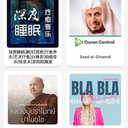
深度睡眠|解压|冥想|疗愈养
生|艺术疗愈|白噪音|助眠音
Saad al-Ghamdi
乐|轻音乐|苏阳阳频道