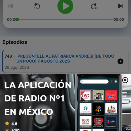
00:00
00:00
Episodios
-
748
¡PREGÚNTELE AL PATRIARCA ANDRÉS!,|DE TODO
UN POCO| 7 AGOSTO 2026
08 ago. 2026
-
747
GUSTAVO PETRO NO SE APODERÓ DEL PODER Y
DURÓ 4 AÑOS EN LA PRESIDENCIA | PREDICCIÓN
CUMPLIDA 7 DE AGOSTO DE 2026 | PATRIARCA
ANDRÉS TIRADO
08 ago. 2026
-
746
ORACION DE EXORCISMO PARA PROTECCIÓN
ESPIRITUAL Y MATERIAL CONTRA LOS
ENEMIGOS PATRIARCA ANDRÉS TIRADO
07 ago. 2026