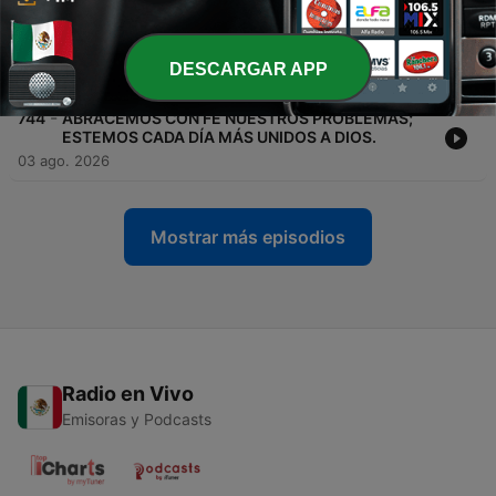
-
745
ORACIÓN DE PODER ÉXITO PROSPERIDAD
PATRIARCA ANDRÉS TIRADO
DESCARGAR APP
07 ago. 2026
-
744
ABRACEMOS CON FE NUESTROS PROBLEMAS;
ESTEMOS CADA DÍA MÁS UNIDOS A DIOS.
03 ago. 2026
Mostrar más episodios
Radio en Vivo
Emisoras y Podcasts