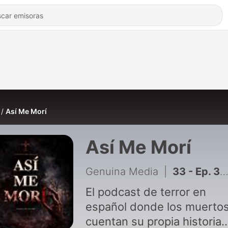
Así Me Morí
Así Me Morí
Genuina Media
|
33 - Ep. 33 — Soledad Vargas Pedraza: El museo de Madrid que no me dejó salir
El podcast de terror en
español donde los muerto
cuentan su propia historia.