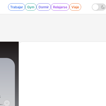
Trabajar
Gym
Dormir
Relajarse
Viaje
s