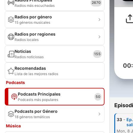
2670
Radios más escuchadas
Radios por género
15 géneros musicales
Radios por regiones
Radios locales
Noticias
155
Radios noticiosas
00
Recomendadas
Lista de las mejores radios
Podcasts
Podcasts Principales
50
Podcasts más populares
Episod
Podcasts por Género
18 géneros temáticos
-
33
Ep.
sal
Música
Mon, 8 