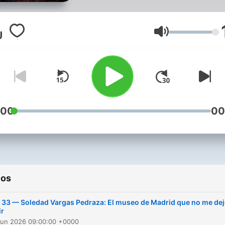
Cada semana, una nueva
historia de miedo: relatos
sobrenaturales, leyendas
Volumen
mexicanas, experiencias
inexplicables y cuentos de
horror narrados desde el 
allá. Si alguna vez te
preguntaste qué hay desp
:00
00
de la muerte — ellos ya lo
saben. Así Me Morí: historias
del más allá, producido por
Genuina Media.
ios
 33 — Soledad Vargas Pedraza: El museo de Madrid que no me de
ir
Jun 2026 09:00:00 +0000