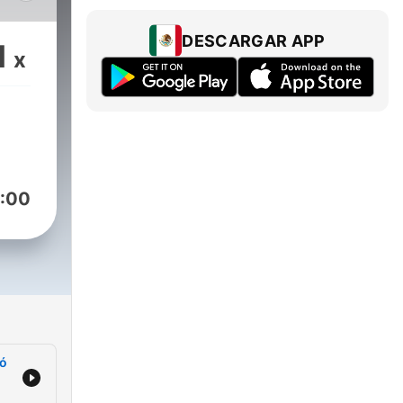
DESCARGAR APP
1
x
más
ués
:00
jó