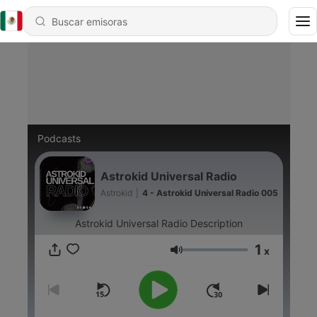
Podcasts
Astrokid Universal Radio
Astrokid
|
4 - Astrokid Universal Radio 005
Astrokid Universal Radio Description
1
x
Volumen