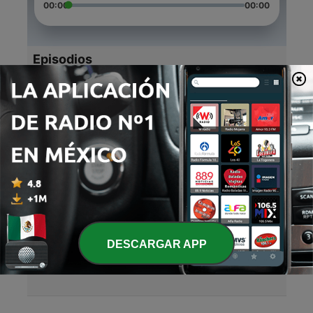
00:00
00:00
Episodios
-
4
Astrokid Universal Radio 005
24 nov. 2023
-
3
Astrokid Universal Radio #004
31 dic. 2022
-
2
Astrokid Universal Radio #003
02 dic. 2022
-
1
Astrokid Universal Radio #002
DESCARGAR APP
13 nov. 2022