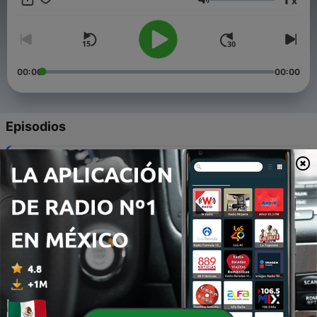
x
cristianas...
Volumen
00:00
00:00
Episodios
-
29
Libro Joel
20 jul. 2020
-
28
Libro Oseas
20 jul. 2020
-
27
Libro Daniel
20 jul. 2020
-
26
Libro Ezequiel
18 jul. 2020