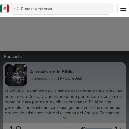
Podcasts
A través de la Biblia
misioneraradio
|
29 - Libro Joel
El Antiguo Testamento es la serie de textos sagrados israelitas
anteriores a Cristo, y que es aceptada por todos los cristianos
como primera parte de las biblias cristianas. En términos
generales, no existe un consenso general entre los diferentes
grupos de cristianos sobre si el canon del Antiguo Testamento
debe corresponder al de la Biblia griega, con
deuterocanónicos, que es lo que plantean las iglesias
1