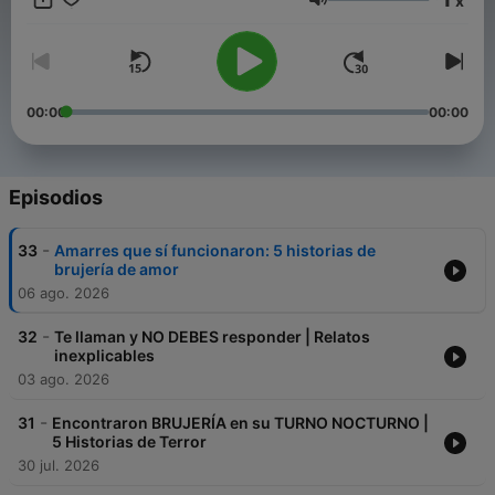
x
que sientas que vas en el asiento del copiloto. Apaga la luz y
Volumen
escucha... 📩 Envía tu historia:
historias.bajafrecuencia@gmail.com
00:00
00:00
Episodios
-
33
Amarres que sí funcionaron: 5 historias de
brujería de amor
06 ago. 2026
-
32
Te llaman y NO DEBES responder | Relatos
inexplicables
03 ago. 2026
-
31
Encontraron BRUJERÍA en su TURNO NOCTURNO |
5 Historias de Terror
30 jul. 2026