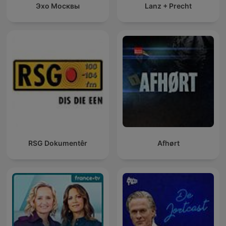
Эхо Москвы
Lanz + Precht
RSG Dokumentêr
Afhørt