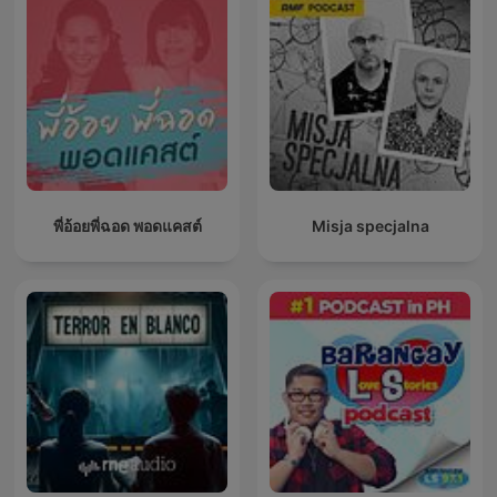
พี่อ้อยพี่ฉอด พอดแคสต์
Misja specjalna