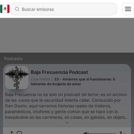
Podcasts
Baja Frecuencia Podcast
Crux Media
|
33 - Amarres que sí funcionaron: 5
historias de brujería de amor
Baja Frecuencia no es solo un podcast de terror; es un archivo
de las voces que la oscuridad intenta callar. Conducido por
Dan Osorio, aquí narramos historias reales de traileros,
paramédicos, choferes y gente común que se topó con lo
inexplicable en las carreteras, en casas, en iglesias, en objetos,
en todos los rincones de México y latinoamérica. Terror
psicológico, crítica social y un diseño sonoro inmersivo para
1