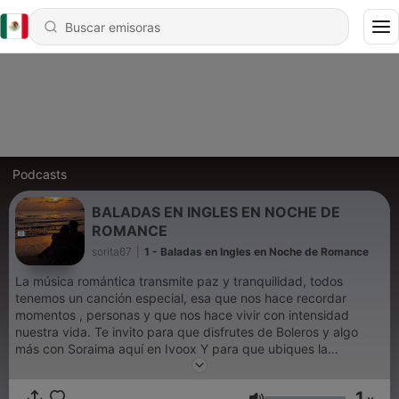
Podcasts
BALADAS EN INGLES EN NOCHE DE
ROMANCE
sorita67
|
1 - Baladas en Ingles en Noche de Romance
La música romántica transmite paz y tranquilidad, todos
tenemos un canción especial, esa que nos hace recordar
momentos , personas y que nos hace vivir con intensidad
nuestra vida. Te invito para que disfrutes de Boleros y algo
más con Soraima aquí en Ivoox Y para que ubiques la
aplicación en Play Store de SoritaRadio.
1