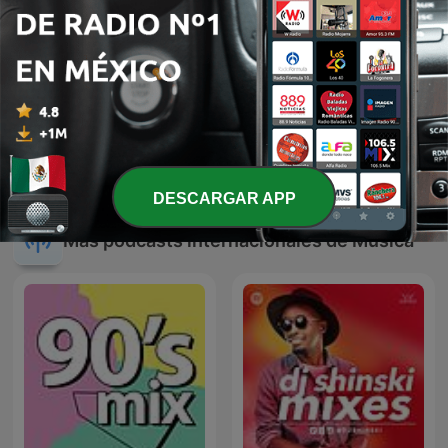
El fonógrafo una
JAVIER SOLIS EN NOCHE
revolución en el sonido
DE ROMANCE
DESCARGAR APP
Más podcasts internacionales de Música