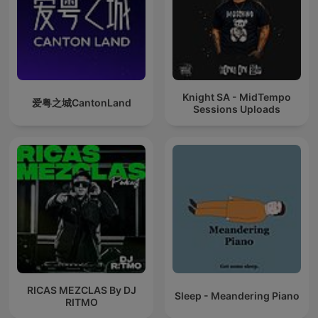
Knight SA - MidTempo
爱粤之城CantonLand
Sessions Uploads
RICAS MEZCLAS By DJ
Sleep - Meandering Piano
RITMO