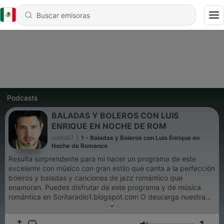
Podcasts
BALADAS Y BOLEROS CON LUIS
ENRIQUE EN NOCHE DE ROM
sorita67
|
1 - Baladas y Boleros con Luis Enrique en
Noche de Romance
Resulta sorprendente para mi hacer un programa de este
excelente con músico con gran estilo que canta a la perfección
boleros y baladas y canciones de jazz romántico que
enamoran. Puedes disfrutar de este programa y de música
romántica en Soritaradio1.blogspot.com O descarga nuestra
aplicación Soritaradio Somos SoritaRadio La radio que es para
tì The radio That is for you