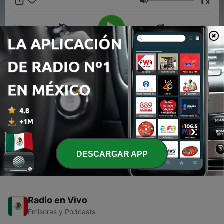
1
x
Volumen
00:00
00:00
Episodios
-
1
Baladas y Boleros con Luis Enrique en Noche de
Romance
01 dic. 2019
DESCARGAR APP
Radio en Vivo
Emisoras y Podcasts