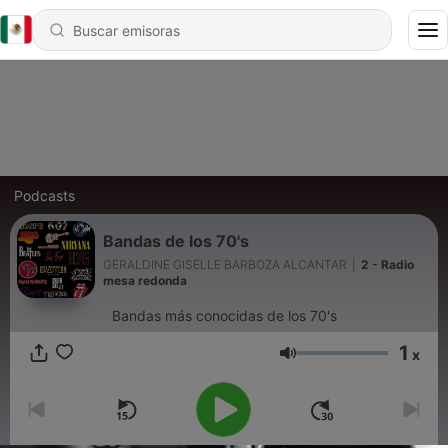
Podcasts
Bandas de los 70's
GERALDINE GISELLE BARBOZA ALCANTAR
|
2 - Radio
mesa redonda
Bandas más conocidas de los 70's
1
x
Volumen