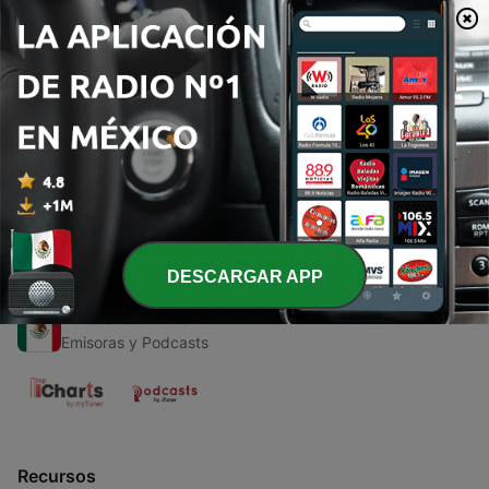
00:00
00:00
Episodios
-
2
Radio mesa redonda
18 oct. 2021
DESCARGAR APP
Radio en Vivo
Emisoras y Podcasts
Recursos