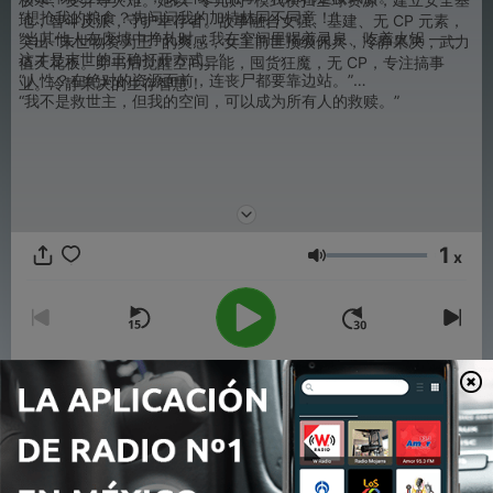
“想抢我的粮食？先问问我的加特林同不同意！”
地，智斗反派，守护幸存者。故事融合女强、基建、无 CP 元素，
“当其他人在废墟中挣扎时，我在空间里喝着灵泉、吃着火锅 ——
突出 “末世物资为王” 的爽感，女主
前世顶级佣兵，冷静果决，武力
这才是末世的正确打开方式。”
值天花板。穿书后觉醒空间异能，囤货狂魔，无 CP，专注搞事
“人性？在绝对的资源面前，连丧尸都要靠边站。”
业。
冷静果决的生存智慧！
“我不是救世主，但我的空间，可以成为所有人的救赎。”
1
x
Volumen
00:00
00:00
Episodios