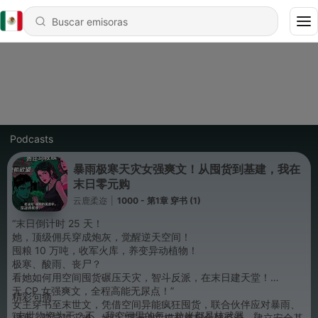
Podcasts
暴雨极寒天灾女强爽文！从囤货到基建，我在
末日零元购
云鹿柔迩
|
1000 - 第1章 穿书 (1)
“末日倒计时 25 天！
她，顶级佣兵穿成炮灰，觉醒逆天空间！
囤粮 10 万吨，收军火库，养变异动植物！
极寒、酸雨、丧尸？
看她如何用空间囤货碾压天灾，智斗反派，在末日建天堂！
无 CP 女强爽文，全程高能无尿点！”
精彩句摘
女主穿书至末世文，凭借空间异能疯狂囤货，联合伙伴应对暴雨、
“末世物资为王？不，我空间里的每一粒米都是核武器。”
极寒、变异等灾难。她以 “零元购” 模式横扫全球资源，建立安全基