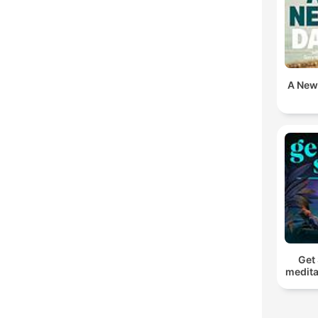
A New
Get 
medita