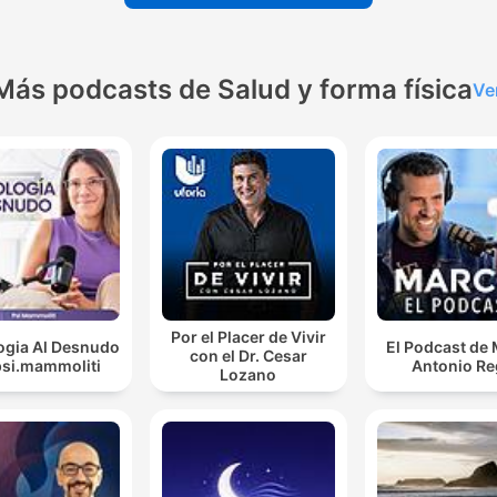
Más podcasts de Salud y forma física
Ve
Por el Placer de Vivir
ogia Al Desnudo
El Podcast de
con el Dr. Cesar
psi.mammoliti
Antonio Re
Lozano