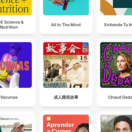
E Science &
All In The Mind
Entiende Tu 
Nutrition
Vacunas
成人睡前故事
Chaud Ded