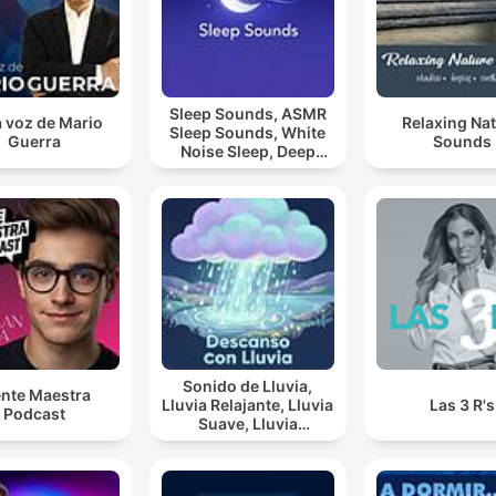
Sleep Sounds, ASMR
a voz de Mario
Relaxing Na
Sleep Sounds, White
Guerra
Sounds
Noise Sleep, Deep
Sleep Sounds,
Relaxing Sleep
Sounds
Sonido de Lluvia,
nte Maestra
Lluvia Relajante, Lluvia
Las 3 R's
Podcast
Suave, Lluvia
Nocturna, Descanso
Con Lluvia