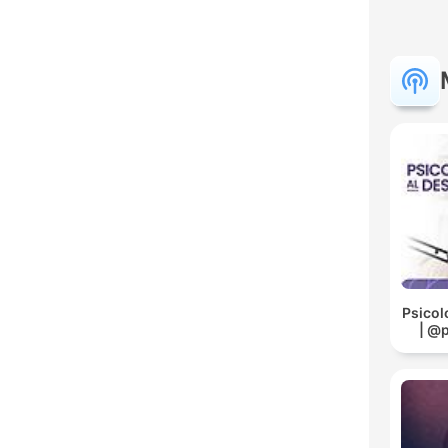
Psicol
| @