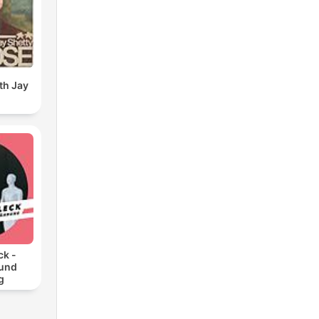
th Jay
ck -
 und
g