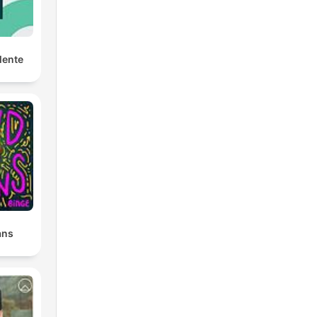
Mente
ans