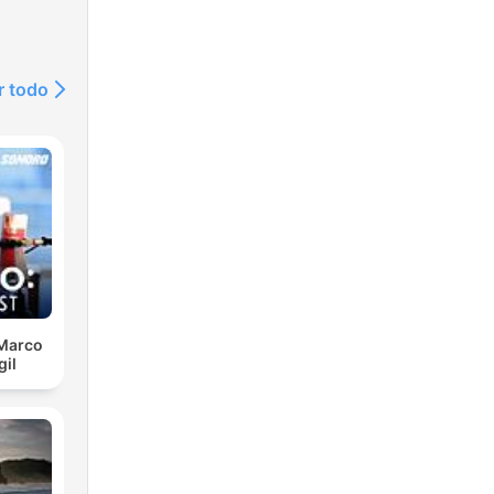
r todo
 Marco
gil