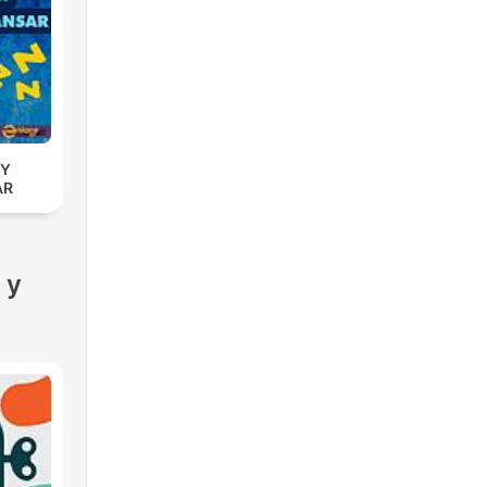
 Y
AR
 y