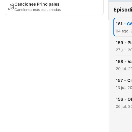
Canciones Principales
Episod
Canciones más escuchadas
-
161
Có
04 ago.
-
159
Pi
27 jul. 2
-
158
Va
20 jul. 
-
157
Om
13 jul. 2
-
156
Ob
06 jul. 