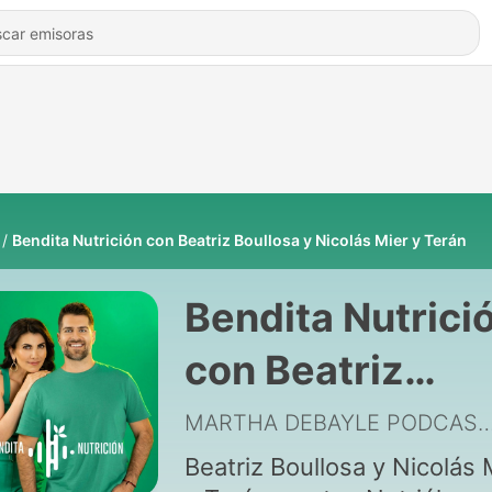
Bendita Nutrición con Beatriz Boullosa y Nicolás Mier y Terán
Bendita Nutrici
con Beatriz
Boullosa y Nico
MARTHA DEBAYLE P
Mier y Terán
Beatriz Boullosa y Nicolás 