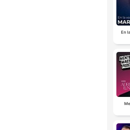
En l
Me