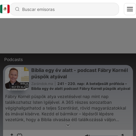
Podcasts
Biblia egy év alatt - podcast Fábry Kornél
püspök atyával
Zarándok.ma
|
241 - 220. nap: A beteljesült prófécia –
Biblia egy év alatt podcast Fábry Kornél püspök atyával
Fábry Kornél püspök atya vezetésével nap mint nap
találkozhatsz Isten Igéjével. A 365 részes sorozatban
végighallgathatod a teljes Szentírást, rövid magyarázatokkal
és imával kísérve. Kezdd el bármikor – lépésről lépésre
vezetünk, hogy a Biblia olvasása élő találkozássá váljon
számodra. Csatlakozz a kihíváshoz, és éld át, hogyan formálja
át életedet Isten szava!