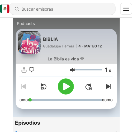
Podcasts
BIBLIA
Guadalupe Herrera
|
4 - MATEO 12
La Biblia es vida 💛
1
x
Volumen
00:00
00:00
Episodios