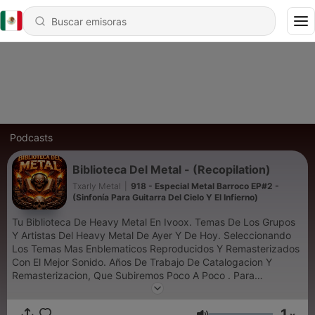
Podcasts
Biblioteca Del Metal - (Recopilation)
Txarly Metal
|
918 - Especial Metal Barroco EP#2 -
(Sinfonía Para Guitarra Del Cielo Y El Infierno)
Tu Biblioteca De Heavy Metal En Ivoox. Temas De Los Grupos
Y Artistas Del Heavy Metal De Ayer Y De Hoy. Seleccionando
Los Temas Mas Enblematicos Reproducidos Y Remasterizados
Con El Mejor Sonido. Años De Trabajo De Catalogacion Y
Remasterizacion, Que Subiremos Poco A Poco . Para
Convertirse En Tu Biblioteca De Heavy Metal . Subscribete
Para Estar A Tento De Los Lanzamientos.
1