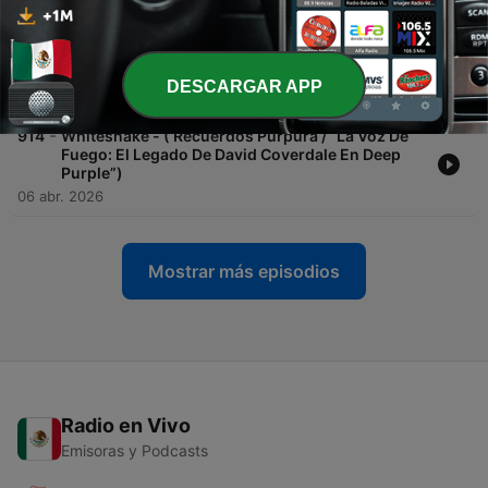
08 abr. 2026
-
915
Lee Aaron - (La Reina Que Coronó El Heavy Metal
De Los 80)
DESCARGAR APP
07 abr. 2026
-
914
Whitesnake - ( Recuerdos Purpura / “La Voz De
Fuego: El Legado De David Coverdale En Deep
Purple”)
06 abr. 2026
Mostrar más episodios
Radio en Vivo
Emisoras y Podcasts