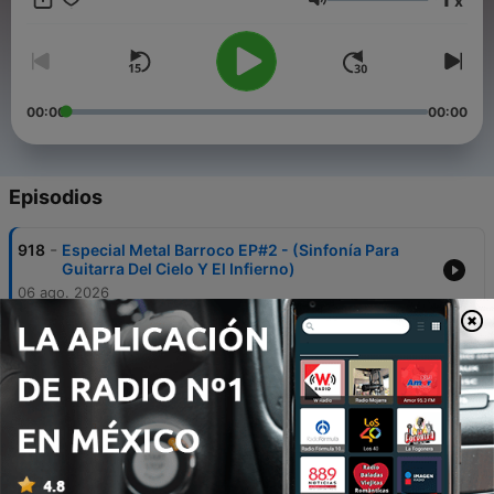
x
Volumen
00:00
00:00
Episodios
-
918
Especial Metal Barroco EP#2 - (Sinfonía Para
Guitarra Del Cielo Y El Infierno)
06 ago. 2026
-
917
⚔️ Rata Blanca - (La Leyenda Que Hizo Hablar Al
Heavy Metal En Español)
15 mayo 2026
-
916
Especial Clasicos Del Heavy Español, EP#4 -
(“Panzer - Entre El Olvido Y La Inmortalidad Del
Metal”) - Fans - Episodio exclusivo para
mecenas