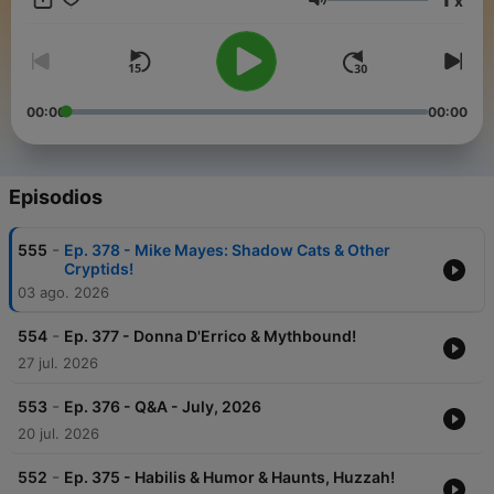
x
phenomena and folklore, Cliff and Bobo bring their expert
Volumen
insights, signature humor, and years of field experience to
each episode. Whether you're a seasoned researcher or a
curious skeptic,
Beyond Bigfoot
offers thrilling conversations
and fascinating discoveries from the fringes of science and
belief.
00:00
00:00
Tune in weekly
to explore the world
beyond the ordinary
—
because Bigfoot is just the beginning.
Episodios
-
555
Ep. 378 - Mike Mayes: Shadow Cats & Other
Cryptids!
03 ago. 2026
-
554
Ep. 377 - Donna D'Errico & Mythbound!
27 jul. 2026
-
553
Ep. 376 - Q&A - July, 2026
20 jul. 2026
-
552
Ep. 375 - Habilis & Humor & Haunts, Huzzah!