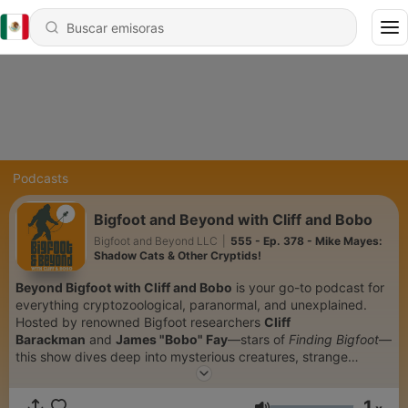
Podcasts
Bigfoot and Beyond with Cliff and Bobo
Bigfoot and Beyond LLC
|
555 - Ep. 378 - Mike Mayes:
Shadow Cats & Other Cryptids!
Beyond Bigfoot with Cliff and Bobo
is your go-to podcast for
everything cryptozoological, paranormal, and unexplained.
Hosted by renowned Bigfoot researchers
Cliff
Barackman
and
James "Bobo" Fay
—stars of
Finding Bigfoot
—
this show dives deep into mysterious creatures, strange
encounters, and the science behind the unknown. From
Sasquatch sightings and eyewitness interviews to UFO
1