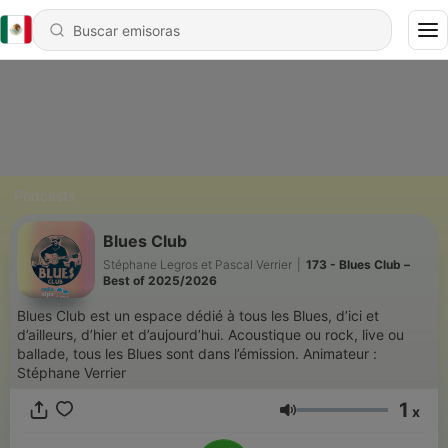
Podcasts
Blues Club
Stéphane Legros et Pascal Verrier
|
173 - Blues Club –
Best of 2025/2026
Blues Club est un espace dédié à tous les Blues, d’ici et
d’ailleurs, d’hier et d’aujourd’hui. Acoustique ou rock, live ou
ballade, tous les Blues sont dans l’émission. Animateur :
Stéphane Verrier
1
x
Volumen