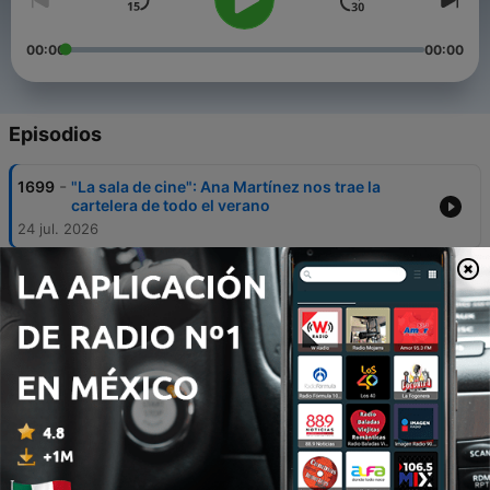
00:00
00:00
Episodios
-
1699
"La sala de cine": Ana Martínez nos trae la
cartelera de todo el verano
24 jul. 2026
-
1698
"La sala de cine": Ana Martínez nos trae la
cartelera de todo el verano
20 jul. 2026
-
1697
Especial: Nuestros colaboradores se unen para
darnos las mejores recomendaciones de
verano
20 jul. 2026
-
1696
Tour: Visitamos el museo del Tram guiados
porAdrián Fuentes