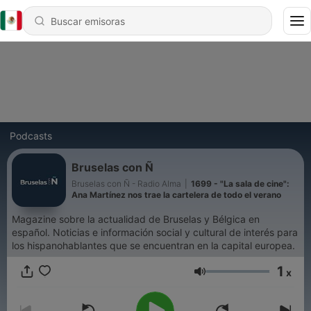
Podcasts
Bruselas con Ñ
Bruselas con Ñ - Radio Alma
|
1699 - "La sala de cine":
Ana Martínez nos trae la cartelera de todo el verano
Magazine sobre la actualidad de Bruselas y Bélgica en
español. Noticias e información social y cultural de interés para
los hispanohablantes que se encuentran en la capital europea.
1
x
Volumen