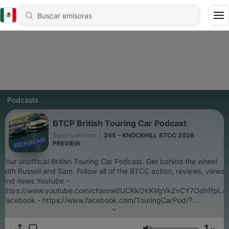
Podcasts
BTCP British Touring Car Podcast
Sam Huskinson
|
265 - KNOCKHILL BTCC 2026
PREVIEW
Your unofficial British Touring Car Podcast. Get behind the wheel
with Russell and Sam. Follow all of the BTCC action, reviews, views
and news Youtube -
https://www.youtube.com/channel/UCKkOKKVgVkZvCY7OdhffpLA
Facebook - https://www.facebook.com/TouringCarPod/?
view_public_for=840744879602017 Instagram -
https://www.instagram.com/btcc_pod/?hl=en Twitter -
1