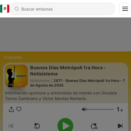
Podcasts
Buenos Días Metrópoli 1ra Hora -
Notisistema
Notisistema
|
2877 - Buenos Días Metrópoli 1ra Hora - 7
de Agosto de 2026
Información oportuna y entrevistas de interés con Gricelda
Torres Zambrano y Víctor Montes Rentería.
1
x
Volumen