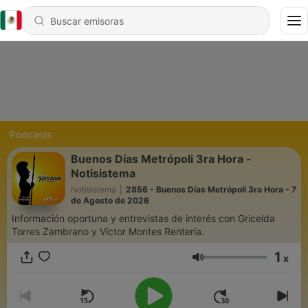
Podcasts
Buenos Días Metrópoli 3ra Hora -
Notisistema
Notisistema
|
2856 - Buenos Días Metrópoli 3ra Hora - 7
de Agosto de 2026
Información oportuna y entrevistas de interés con Gricelda
Torres Zambrano y Víctor Montes Rentería.
1
x
Volumen